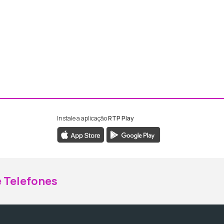
Instale a aplicação
RTP Play
ebook da RTP Madeira
nstagram da RTP Madeira
 Telefones