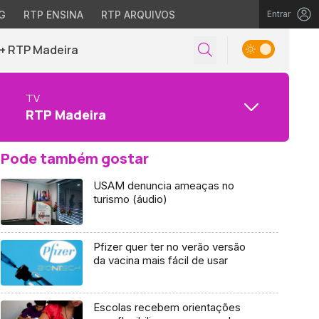
G
RTP ENSINA
RTP ARQUIVOS
Entrar
+ RTP Madeira
TV
RTP Madeira
Pode também gostar
USAM denuncia ameaças no
turismo (áudio)
Pfizer quer ter no verão versão
da vacina mais fácil de usar
Escolas recebem orientações