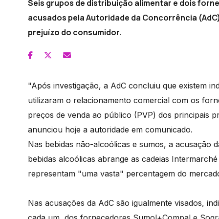
Seis grupos de distribuição alimentar e dois for
acusados pela Autoridade da Concorrência (AdC)
prejuízo do consumidor.
"Após investigação, a AdC concluiu que existem i
utilizaram o relacionamento comercial com os fo
preços de venda ao público (PVP) dos principais p
anunciou hoje a autoridade em comunicado.
Nas bebidas não-alcoólicas e sumos, a acusação da
bebidas alcoólicas abrange as cadeias Intermarché 
representam "uma vasta" percentagem do mercado 
Nas acusações da AdC são igualmente visados, indiv
cada um, dos fornecedores Sumol+Compal e Sogr