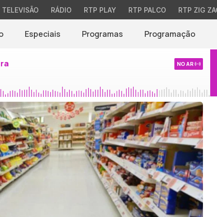
TELEVISÃO
RÁDIO
RTP PLAY
RTP PALCO
RTP ZIG ZA
o
Especiais
Programas
Programação
ira
NO AR