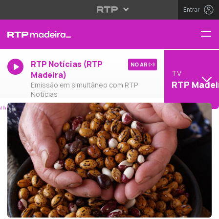
Entrar
RTP Notícias (RTP
NO AR
TV
Madeira)
RTP Madei
Emissão em simultâneo com RTP
Notícias