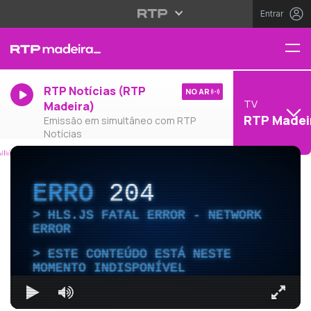
Entrar
RTP Notícias (RTP
NO AR
TV
Madeira)
RTP Madei
Emissão em simultâneo com RTP
Notícias
ERRO
204
HLS.JS FATAL ERROR - NETWORK
ERROR
ESTE CONTEÚDO ESTÁ NESTE
MOMENTO INDISPONÍVEL