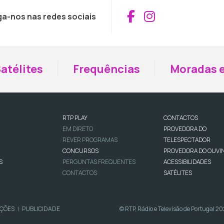
Aceder ao Fac
Aceder ao I
ga-nos nas redes sociais
atélites
Frequências
Moradas e
RTP PLAY
CONTACTOS
EM DIRETO
PROVEDORA DO
REVER PROGRAMAS
TELESPECTADOR
CONCURSOS
PROVEDORA DO OUVI
S
PERGUNTAS FREQUENTES
ACESSIBILIDADES
CONTACTOS
SATÉLITES
IÇÕES
PUBLICIDADE
© RTP, Rádio e Televisão de Portugal 2
|