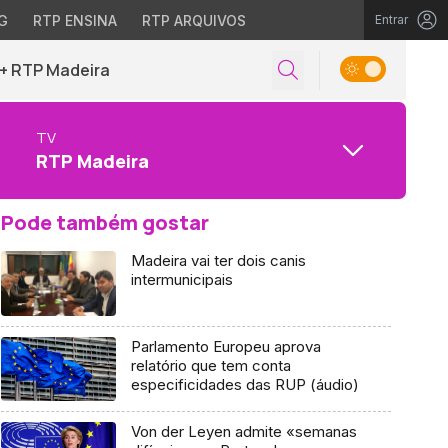
G
RTP ENSINA
RTP ARQUIVOS
Entrar
+ RTP Madeira
TV
RTP Madeira
Pode também gostar
Madeira vai ter dois canis
intermunicipais
Parlamento Europeu aprova
relatório que tem conta
especificidades das RUP (áudio)
Von der Leyen admite «semanas