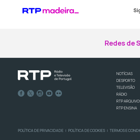
Si
Redes de S
NOTÍCIAS
DESPORTO
TELEVISÃO
RÁDIO
RTP ARQUIVO
RTP ENSINA
POLÍTICA DE PRIVACIDADE
POLÍTICA DE COOKIES
TERMOS E COND
|
|