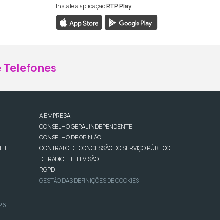
Instale a aplicação
RTP Play
ebook da RTP Madeira
nstagram da RTP Madeira
 Telefones
A EMPRESA
CONSELHO GERAL INDEPENDENTE
CONSELHO DE OPINIÃO
NTE
CONTRATO DE CONCESSÃO DO SERVIÇO PÚBLICO
DE RÁDIO E TELEVISÃO
RGPD
GESTÃO DAS DEFINIÇÕES DE COOKIES
026