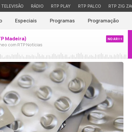
TELEVISÃO
RÁDIO
RTP PLAY
RTP PALCO
RTP ZIG ZA
o
Especiais
Programas
Programação
TP Madeira)
NO AR
neo com RTP Notícias