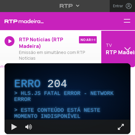
Entrar
RTP Notícias (RTP
NO AR
TV
Madeira)
RTP Madei
Emissão em simultâneo com RTP
Notícias
ERRO
204
HLS.JS FATAL ERROR - NETWORK
ERROR
ESTE CONTEÚDO ESTÁ NESTE
MOMENTO INDISPONÍVEL