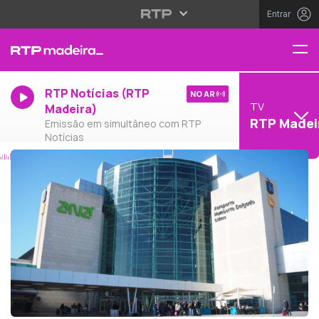
Entrar
RTP Notícias (RTP
NO AR
TV
Madeira)
RTP Madei
Emissão em simultâneo com RTP
Notícias