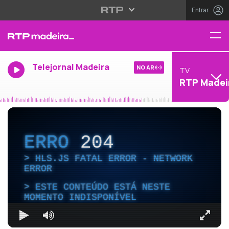
Entrar
Telejornal Madeira
NO AR
TV
RTP Madei
ERRO
204
HLS.JS FATAL ERROR - NETWORK
ERROR
ESTE CONTEÚDO ESTÁ NESTE
MOMENTO INDISPONÍVEL