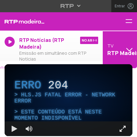
Entrar
RTP Notícias (RTP
NO AR
TV
Madeira)
RTP Madei
Emissão em simultâneo com RTP
Notícias
ERRO
204
HLS.JS FATAL ERROR - NETWORK
ERROR
ESTE CONTEÚDO ESTÁ NESTE
MOMENTO INDISPONÍVEL