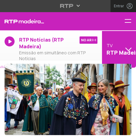
Entrar
RTP Notícias (RTP
NO AR
TV
Madeira)
RTP Madei
Emissão em simultâneo com RTP
Notícias