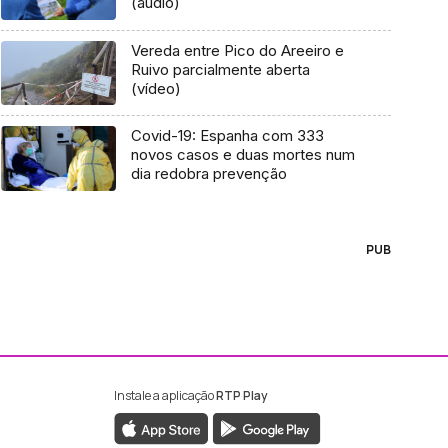
(áudio)
Vereda entre Pico do Areeiro e
Ruivo parcialmente aberta
(vídeo)
Covid-19: Espanha com 333
novos casos e duas mortes num
dia redobra prevenção
PUB
Instale a aplicação
RTP Play
ebook da RTP Madeira
nstagram da RTP Madeira