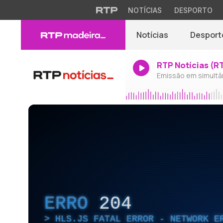
NOTÍCIAS
DESPORTO
Notícias
Desport
RTP Notícias (R
Emissão em simultâ
ERRO
204
HLS.JS FATAL ERROR - NETWORK E