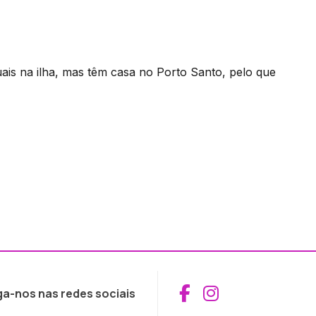
uais na ilha, mas têm casa no Porto Santo, pelo que
Aceder ao Fac
Aceder ao I
ga-nos nas redes sociais