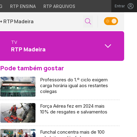
G
RTP ENSINA
RTP ARQUIVOS
Entrar
+ RTP Madeira
TV
RTP Madeira
Pode também gostar
Professores do 1.º ciclo exigem
carga horária igual aos restantes
colegas
Força Aérea fez em 2024 mais
10% de resgates e salvamentos
Funchal concentra mais de 100