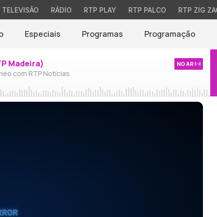
TELEVISÃO
RÁDIO
RTP PLAY
RTP PALCO
RTP ZIG ZA
o
Especiais
Programas
Programação
TP Madeira)
NO AR
neo com RTP Notícias
RROR