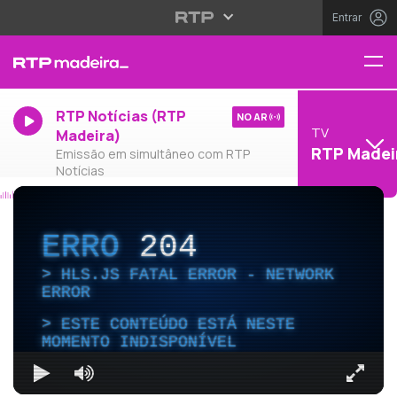
Entrar
RTP Notícias (RTP
NO AR
TV
Madeira)
RTP Madei
Emissão em simultâneo com RTP
Notícias
ERRO
204
HLS.JS FATAL ERROR - NETWORK
ERROR
ESTE CONTEÚDO ESTÁ NESTE
MOMENTO INDISPONÍVEL