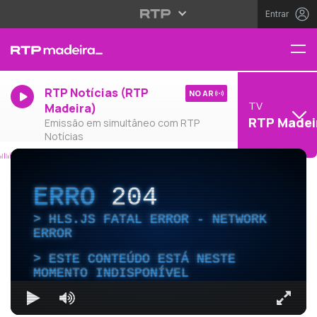
Entrar
RTP Notícias (RTP
NO AR
TV
Madeira)
RTP Madei
Emissão em simultâneo com RTP
Notícias
ERRO
204
HLS.JS FATAL ERROR - NETWORK
ERROR
ESTE CONTEÚDO ESTÁ NESTE
MOMENTO INDISPONÍVEL