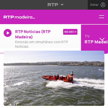
Entrar
RTP Notícias (RTP
NO AR
TV
Madeira)
RTP Madei
Emissão em simultâneo com RTP
Notícias