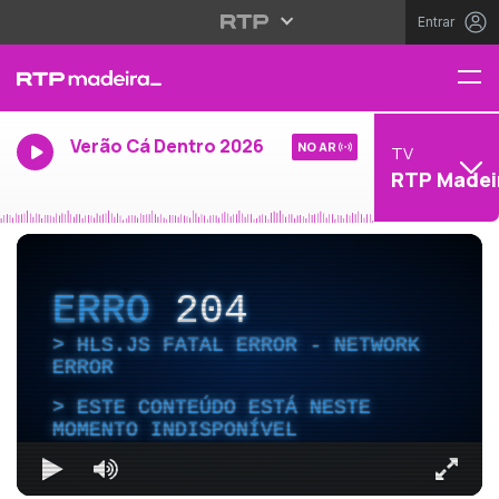
Entrar
Verão Cá Dentro 2026
NO AR
TV
RTP Madei
ERRO
204
HLS.JS FATAL ERROR - NETWORK
ERROR
ESTE CONTEÚDO ESTÁ NESTE
MOMENTO INDISPONÍVEL