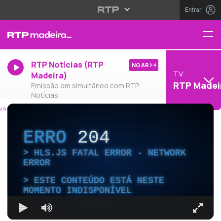
Entrar
RTP Notícias (RTP
NO AR
TV
Madeira)
RTP Madei
Emissão em simultâneo com RTP
Notícias
ERRO
204
HLS.JS FATAL ERROR - NETWORK
ERROR
ESTE CONTEÚDO ESTÁ NESTE
MOMENTO INDISPONÍVEL