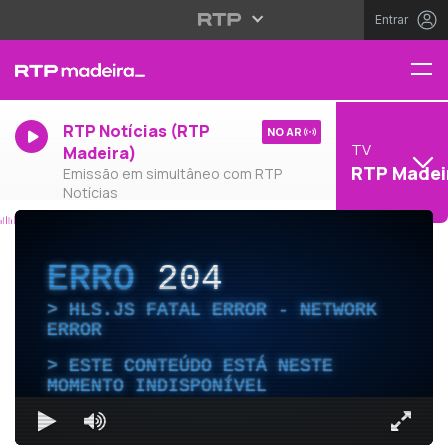
Entrar
RTP Notícias (RTP
NO AR
TV
Madeira)
RTP Madei
Emissão em simultâneo com RTP
Notícias
ERRO
204
HLS.JS FATAL ERROR - NETWORK
ERROR
ESTE CONTEÚDO ESTÁ NESTE
MOMENTO INDISPONÍVEL