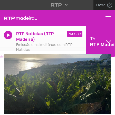
Entrar
RTP Notícias (RTP
NO AR
TV
Madeira)
RTP Madei
Emissão em simultâneo com RTP
Notícias