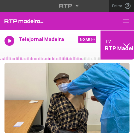
Entrar
Telejornal Madeira
NO AR
TV
RTP Madei