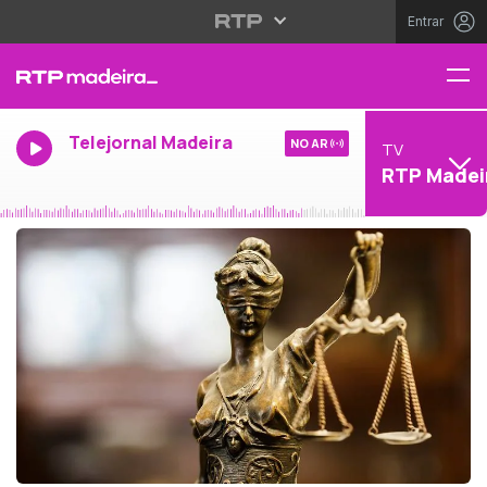
Entrar
Telejornal Madeira
NO AR
TV
RTP Madei