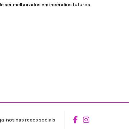
de ser melhorados em incêndios futuros.
Aceder ao Fac
Aceder ao I
ga-nos nas redes sociais