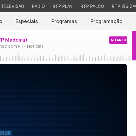
TELEVISÃO
RÁDIO
RTP PLAY
RTP PALCO
RTP ZIG ZA
o
Especiais
Programas
Programação
TP Madeira)
NO AR
neo com RTP Notícias
RROR