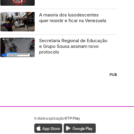
A maioria dos lusodescentes
quer resistir e ficar na Venezuela
Secretaria Regional de Educação
e Grupo Sousa assinam novo
protocolo
PUB
Instale a aplicação
RTP Play
ebook da RTP Madeira
nstagram da RTP Madeira