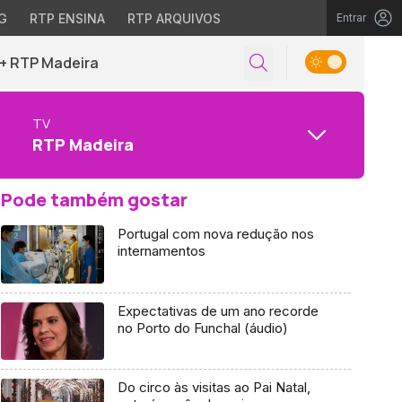
G
RTP ENSINA
RTP ARQUIVOS
Entrar
+ RTP Madeira
TV
RTP Madeira
Pode também gostar
Portugal com nova redução nos
internamentos
Expectativas de um ano recorde
no Porto do Funchal (áudio)
Do circo às visitas ao Pai Natal,