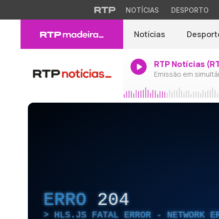
NOTÍCIAS
DESPORTO
Notícias
Desport
RTP Notícias (R
Emissão em simultâ
ERRO
204
HLS.JS FATAL ERROR - NETWORK E