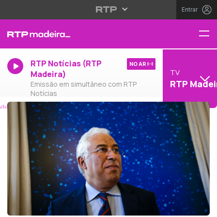
Entrar
RTP Notícias (RTP
NO AR
TV
Madeira)
RTP Madei
Emissão em simultâneo com RTP
Notícias