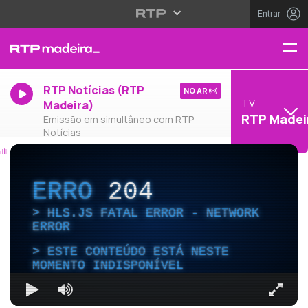
Entrar
RTP Notícias (RTP
NO AR
TV
Madeira)
RTP Madei
Emissão em simultâneo com RTP
Notícias
ERRO
204
HLS.JS FATAL ERROR - NETWORK
ERROR
ESTE CONTEÚDO ESTÁ NESTE
MOMENTO INDISPONÍVEL