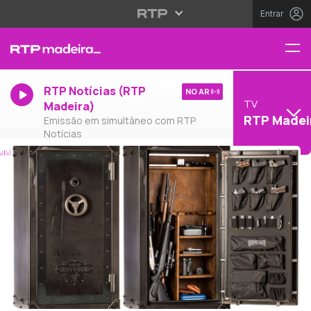
Entrar
RTP Notícias (RTP
NO AR
TV
Madeira)
RTP Madei
Emissão em simultâneo com RTP
Notícias