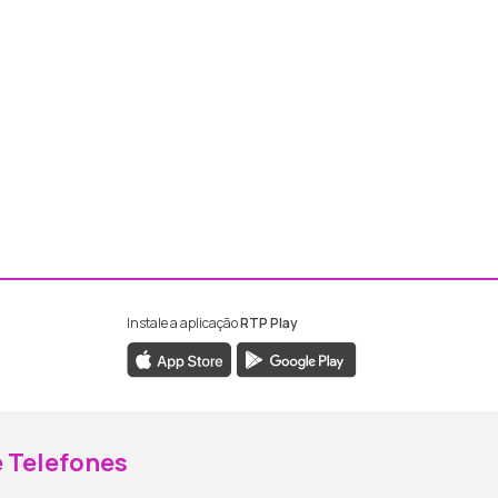
Instale a aplicação
RTP Play
ebook da RTP Madeira
nstagram da RTP Madeira
 Telefones