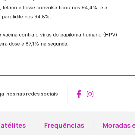
, tétano e tosse convulsa ficou nos 94,4%, e a
 parotidite nos 94,8%.
à vacina contra o vírus do papiloma humano (HPV)
eira dose e 87,1% na segunda.
Aceder ao Fac
Aceder ao I
ga-nos nas redes sociais
atélites
Frequências
Moradas e