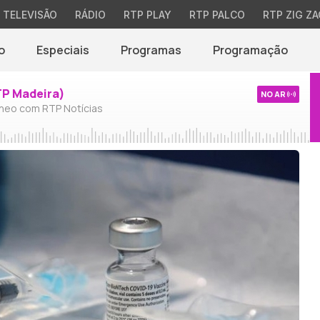
TELEVISÃO
RÁDIO
RTP PLAY
RTP PALCO
RTP ZIG ZA
o
Especiais
Programas
Programação
TP Madeira)
NO AR
neo com RTP Notícias