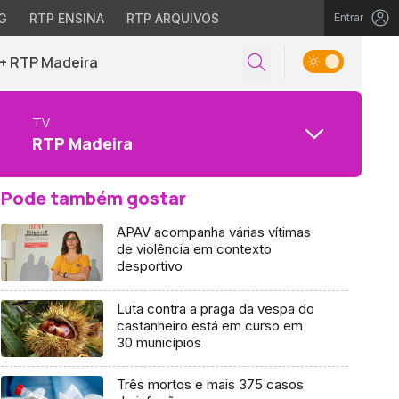
G
RTP ENSINA
RTP ARQUIVOS
Entrar
+ RTP Madeira
TV
RTP Madeira
Pode também gostar
APAV acompanha várias vítimas
de violência em contexto
desportivo
Luta contra a praga da vespa do
castanheiro está em curso em
30 municípios
Três mortos e mais 375 casos