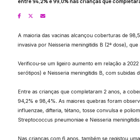
entre 94,2% e 99,0% nas crianças que completara
A maioria das vacinas alcançou coberturas de 98,
invasiva por Neisseria meningitidis B (2ª dose), que
Verificou-se um ligeiro aumento em relação a 202
serótipos) e Neisseria meningitidis B, com subidas 
Entre as crianças que completaram 2 anos, a cober
94,2% e 98,4%. As maiores quebras foram observ
influenzae, difteria, tétano, tosse convulsa e polio
Streptococcus pneumoniae e Neisseria meningitidi
Nas crianças com 6 anos, também se registou uma l