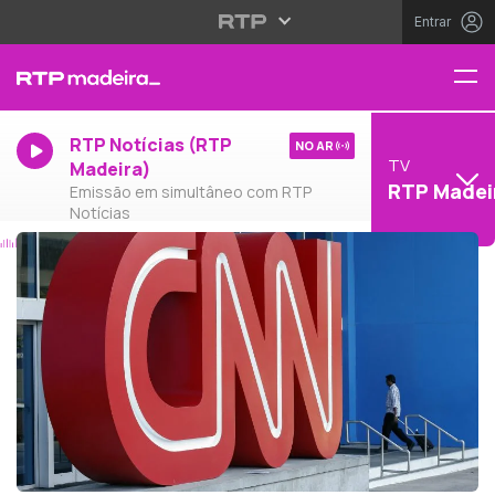
Entrar
RTP Notícias (RTP
NO AR
TV
Madeira)
RTP Madei
Emissão em simultâneo com RTP
Notícias