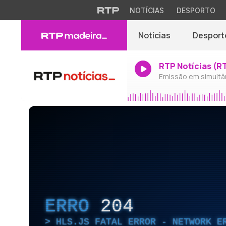
NOTÍCIAS
DESPORTO
Notícias
Desport
RTP Notícias (R
Emissão em simultâ
ERRO
204
HLS.JS FATAL ERROR - NETWORK E