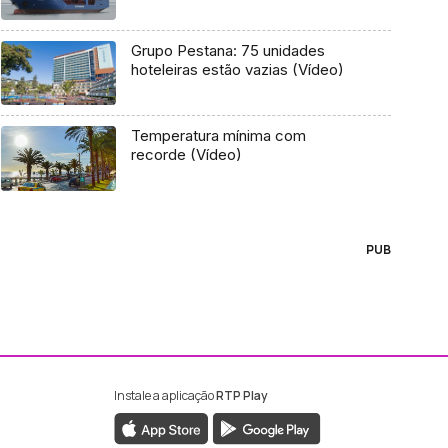
Grupo Pestana: 75 unidades
hoteleiras estão vazias (Vídeo)
Temperatura mínima com
recorde (Vídeo)
PUB
Instale a aplicação
RTP Play
ebook da RTP Madeira
nstagram da RTP Madeira