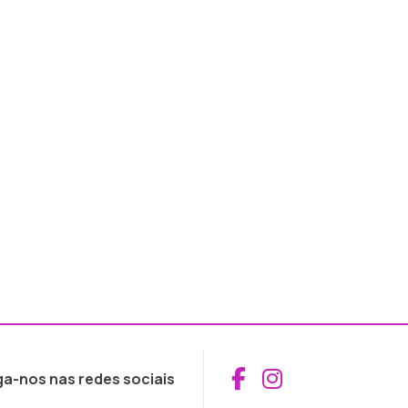
Aceder ao Fac
Aceder ao I
ga-nos nas redes sociais