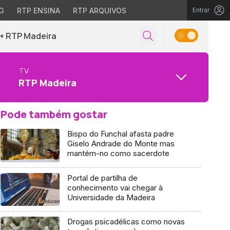
G
RTP ENSINA
RTP ARQUIVOS
Entrar
+ RTP Madeira
TV
RTP Madeira
Pode também gostar
Bispo do Funchal afasta padre
Giselo Andrade do Monte mas
mantém-no como sacerdote
Portal de partilha de
conhecimento vai chegar à
Universidade da Madeira
Drogas psicadélicas como novas