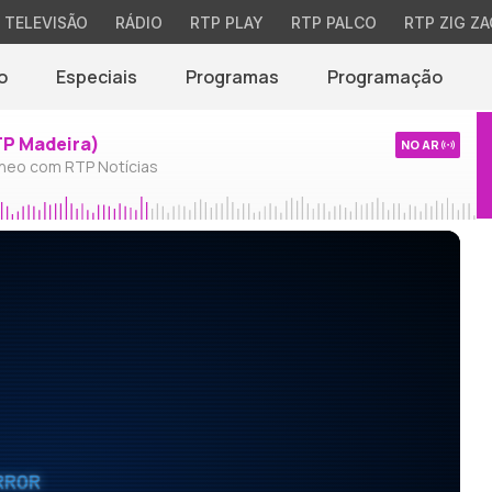
TELEVISÃO
RÁDIO
RTP PLAY
RTP PALCO
RTP ZIG ZA
o
Especiais
Programas
Programação
TP Madeira)
NO AR
neo com RTP Notícias
RROR