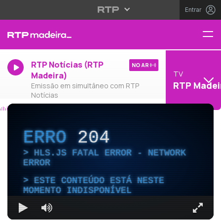
Entrar
RTP Notícias (RTP
NO AR
TV
Madeira)
RTP Madei
Emissão em simultâneo com RTP
Notícias
ERRO
204
HLS.JS FATAL ERROR - NETWORK
ERROR
ESTE CONTEÚDO ESTÁ NESTE
MOMENTO INDISPONÍVEL