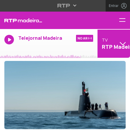
Entrar
Telejornal Madeira
NO AR
TV
RTP Madei