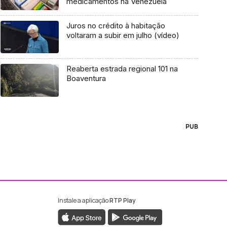
medicamentos na Venezuela
Juros no crédito à habitação
voltaram a subir em julho (vídeo)
Reaberta estrada regional 101 na
Boaventura
PUB
Instale a aplicação
RTP Play
ebook da RTP Madeira
nstagram da RTP Madeira