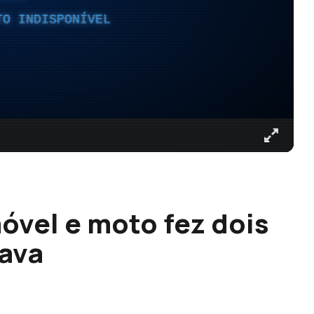
TO INDISPONÍVEL
vel e moto fez dois
rava