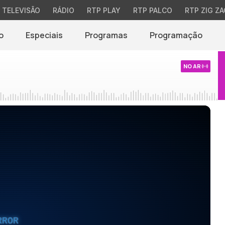
TELEVISÃO
RÁDIO
RTP PLAY
RTP PALCO
RTP ZIG ZA
o
Especiais
Programas
Programação
NO AR
RROR