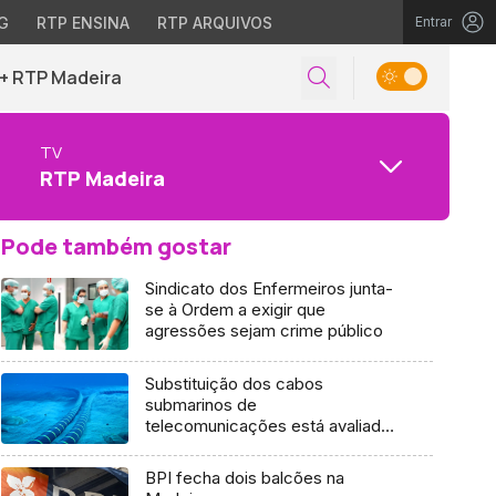
G
RTP ENSINA
RTP ARQUIVOS
Entrar
+ RTP Madeira
TV
RTP Madeira
Pode também gostar
Sindicato dos Enfermeiros junta-
se à Ordem a exigir que
agressões sejam crime público
Substituição dos cabos
submarinos de
telecomunicações está avaliada
em 119 milhões de euros (Vídeo)
BPI fecha dois balcões na