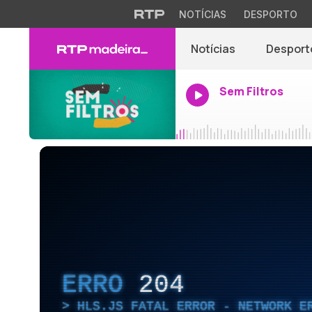
NOTÍCIAS
DESPORTO
Notícias
Desport
Sem Filtros
ERRO
204
HLS.JS FATAL ERROR - NETWORK E