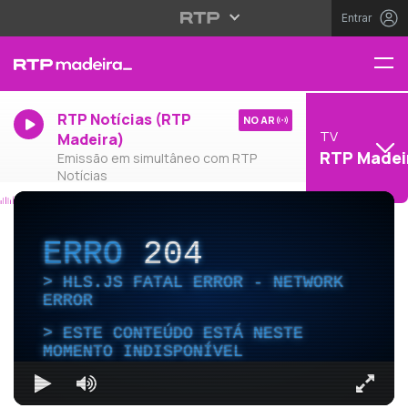
Entrar
RTP Notícias (RTP
NO AR
TV
Madeira)
RTP Madei
Emissão em simultâneo com RTP
Notícias
ERRO
204
HLS.JS FATAL ERROR - NETWORK
ERROR
ESTE CONTEÚDO ESTÁ NESTE
MOMENTO INDISPONÍVEL