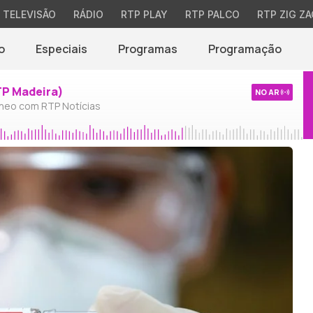
TELEVISÃO
RÁDIO
RTP PLAY
RTP PALCO
RTP ZIG ZA
o
Especiais
Programas
Programação
TP Madeira)
NO AR
neo com RTP Notícias