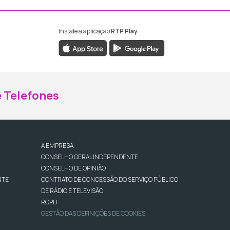
Instale a aplicação
RTP Play
ebook da RTP Madeira
nstagram da RTP Madeira
 Telefones
A EMPRESA
CONSELHO GERAL INDEPENDENTE
CONSELHO DE OPINIÃO
NTE
CONTRATO DE CONCESSÃO DO SERVIÇO PÚBLICO
DE RÁDIO E TELEVISÃO
RGPD
GESTÃO DAS DEFINIÇÕES DE COOKIES