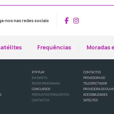
Aceder ao Fac
Aceder ao I
ga-nos nas redes sociais
atélites
Frequências
Moradas e
RTP PLAY
CONTACTOS
EM DIRETO
PROVEDORA DO
REVER PROGRAMAS
TELESPECTADOR
CONCURSOS
PROVEDORA DO OUVI
S
PERGUNTAS FREQUENTES
ACESSIBILIDADES
CONTACTOS
SATÉLITES