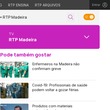
G
RTP ENSINA
RTP ARQUIVOS
Entrar
+ RTP Madeira
TV
RTP Madeira
Pode também gostar
Enfermeiros na Madeira não
confirmam greve
Covid-19: Profissionais de saúde
podem voltar a gozar férias
Produtos com materiais