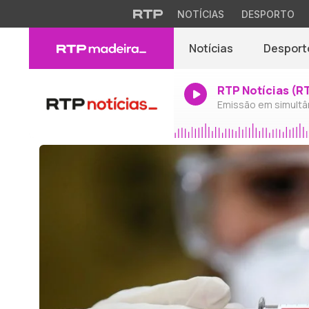
NOTÍCIAS
DESPORTO
Notícias
Desport
RTP Notícias (R
Emissão em simultâ