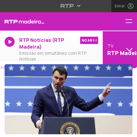
Entrar
RTP Notícias (RTP
NO AR
TV
Madeira)
RTP Madei
Emissão em simultâneo com RTP
Notícias