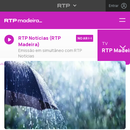
Entrar
RTP Notícias (RTP
NO AR
TV
Madeira)
RTP Madei
Emissão em simultâneo com RTP
Notícias