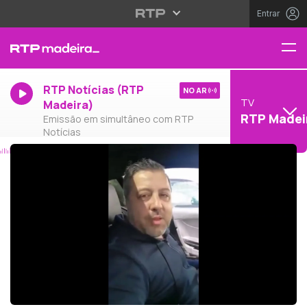
Entrar
RTP Notícias (RTP
NO AR
TV
Madeira)
RTP Madei
Emissão em simultâneo com RTP
Notícias