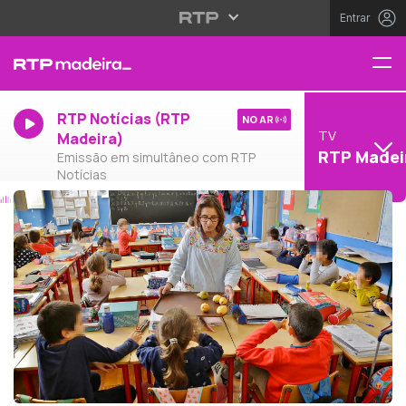
Entrar
RTP Notícias (RTP
NO AR
TV
Madeira)
RTP Madei
Emissão em simultâneo com RTP
Notícias