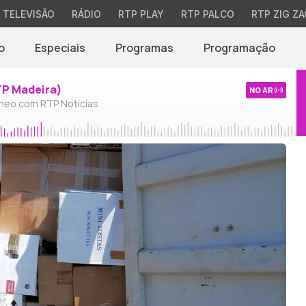
TELEVISÃO
RÁDIO
RTP PLAY
RTP PALCO
RTP ZIG ZA
o
Especiais
Programas
Programação
TP Madeira)
NO AR
neo com RTP Notícias