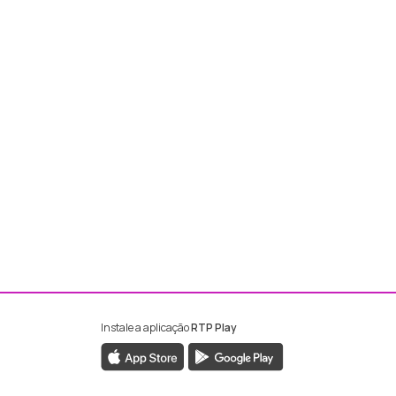
Instale a aplicação
RTP Play
ebook da RTP Madeira
nstagram da RTP Madeira