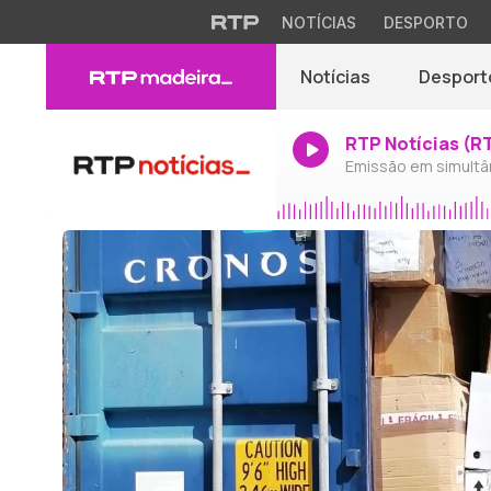
NOTÍCIAS
DESPORTO
Notícias
Desport
RTP Notícias (R
Emissão em simultâ