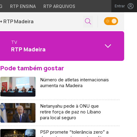
G
RTP ENSINA
RTP ARQUIVOS
Entrar
+ RTP Madeira
TV
RTP Madeira
Pode também gostar
Número de atletas internacionais
aumenta na Madeira
Netanyahu pede à ONU que
retire força de paz no Líbano
para local seguro
PSP promete “tolerância zero” a