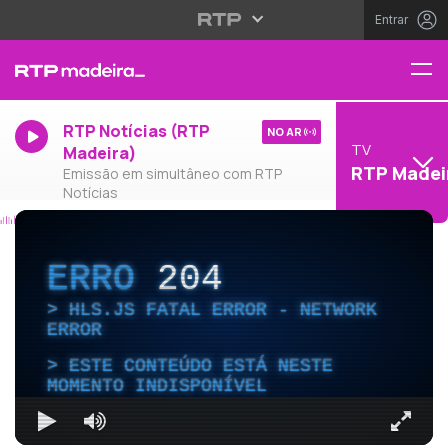
Entrar
RTP Notícias (RTP
NO AR
TV
Madeira)
RTP Madei
Emissão em simultâneo com RTP
Notícias
ERRO
204
HLS.JS FATAL ERROR - NETWORK
ERROR
ESTE CONTEÚDO ESTÁ NESTE
MOMENTO INDISPONÍVEL