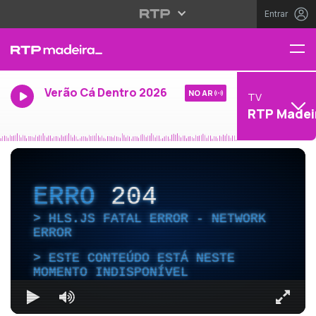
Entrar
Verão Cá Dentro 2026
NO AR
TV
RTP Madei
ERRO
204
HLS.JS FATAL ERROR - NETWORK
ERROR
ESTE CONTEÚDO ESTÁ NESTE
MOMENTO INDISPONÍVEL