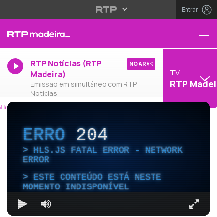
Entrar
RTP Notícias (RTP
NO AR
TV
Madeira)
RTP Madei
Emissão em simultâneo com RTP
Notícias
ERRO
204
HLS.JS FATAL ERROR - NETWORK
ERROR
ESTE CONTEÚDO ESTÁ NESTE
MOMENTO INDISPONÍVEL