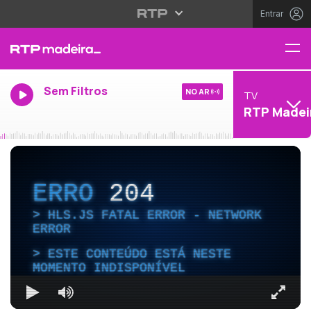
Entrar
Sem Filtros
NO AR
TV
RTP Madei
ERRO
204
HLS.JS FATAL ERROR - NETWORK
ERROR
ESTE CONTEÚDO ESTÁ NESTE
MOMENTO INDISPONÍVEL