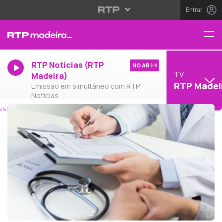
Entrar
RTP Notícias (RTP
NO AR
TV
Madeira)
RTP Madei
Emissão em simultâneo com RTP
Notícias