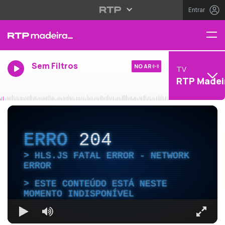
Entrar
Sem Filtros
NO AR
TV
RTP Madei
ERRO
204
HLS.JS FATAL ERROR - NETWORK
ERROR
ESTE CONTEÚDO ESTÁ NESTE
MOMENTO INDISPONÍVEL