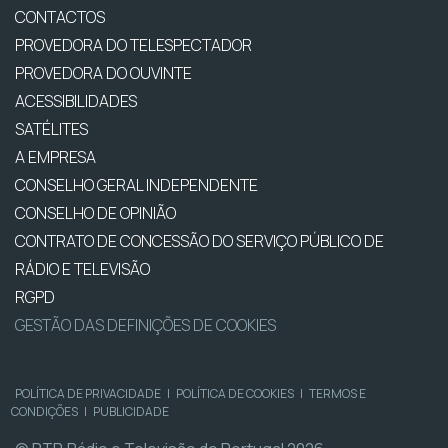
CONTACTOS
PROVEDORA DO TELESPECTADOR
PROVEDORA DO OUVINTE
ACESSIBILIDADES
SATÉLITES
A EMPRESA
CONSELHO GERAL INDEPENDENTE
CONSELHO DE OPINIÃO
CONTRATO DE CONCESSÃO DO SERVIÇO PÚBLICO DE
RÁDIO E TELEVISÃO
RGPD
GESTÃO DAS DEFINIÇÕES DE COOKIES
POLÍTICA DE PRIVACIDADE
|
POLÍTICA DE COOKIES
|
TERMOS E
CONDIÇÕES
|
PUBLICIDADE