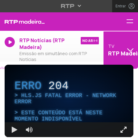
Entrar
RTP Notícias (RTP
NO AR
TV
Madeira)
RTP Madei
Emissão em simultâneo com RTP
Notícias
ERRO
204
HLS.JS FATAL ERROR - NETWORK
ERROR
ESTE CONTEÚDO ESTÁ NESTE
MOMENTO INDISPONÍVEL