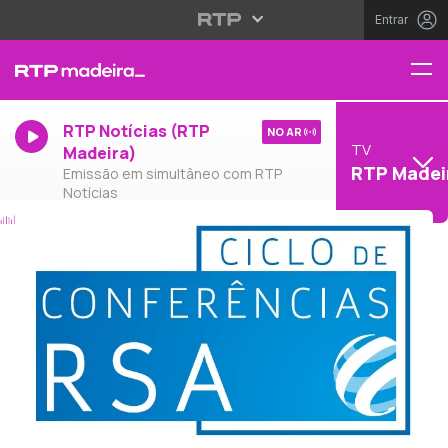
Entrar
RTP Notícias (RTP
NO AR
TV
Madeira)
RTP Madei
Emissão em simultâneo com RTP
Notícias