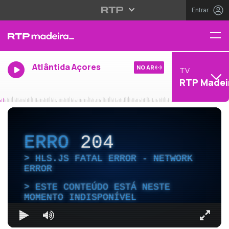
Entrar
Atlântida Açores
NO AR
TV
RTP Madei
ERRO
204
HLS.JS FATAL ERROR - NETWORK
ERROR
ESTE CONTEÚDO ESTÁ NESTE
MOMENTO INDISPONÍVEL