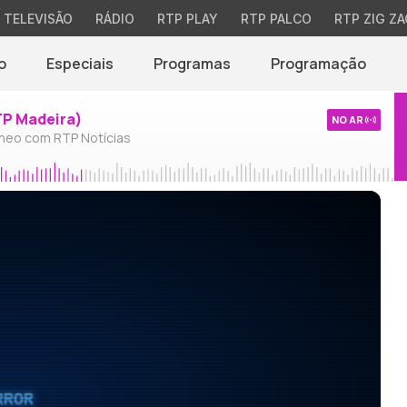
TELEVISÃO
RÁDIO
RTP PLAY
RTP PALCO
RTP ZIG ZA
o
Especiais
Programas
Programação
TP Madeira)
NO AR
neo com RTP Notícias
RROR