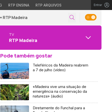
G
RTP ENSINA
RTP ARQUIVOS
Entrar
+ RTP Madeira
TV
RTP Madeira
Pode também gostar
Teleféricos da Madeira reabrem
a 7 de julho (vídeo)
«Madeira vive uma situação de
emergência na conservação da
natureza» (áudio)
Diretamente do Funchal para a