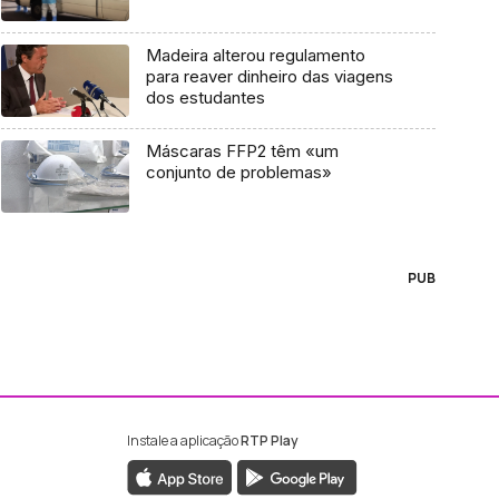
Madeira alterou regulamento
para reaver dinheiro das viagens
dos estudantes
Máscaras FFP2 têm «um
conjunto de problemas»
PUB
Instale a aplicação
RTP Play
ebook da RTP Madeira
nstagram da RTP Madeira