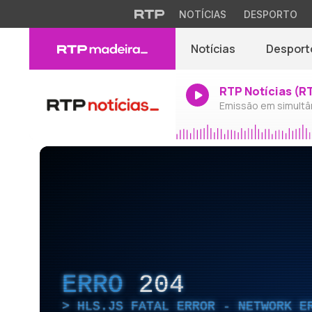
NOTÍCIAS
DESPORTO
Notícias
Desport
RTP Notícias (R
Emissão em simultâ
ERRO
204
HLS.JS FATAL ERROR - NETWORK E