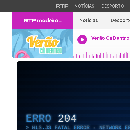
NOTÍCIAS
DESPORTO
Notícias
Desport
Verão Cá Dentro
ERRO
204
HLS.JS FATAL ERROR - NETWORK E