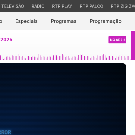
TELEVISÃO
RÁDIO
RTP PLAY
RTP PALCO
RTP ZIG ZA
o
Especiais
Programas
Programação
 2026
NO AR
RROR