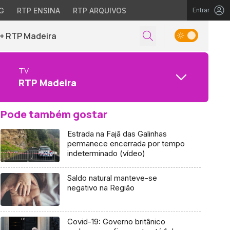
G
RTP ENSINA
RTP ARQUIVOS
Entrar
+ RTP Madeira
TV
RTP Madeira
Pode também gostar
Estrada na Fajã das Galinhas
permanece encerrada por tempo
indeterminado (vídeo)
Saldo natural manteve-se
negativo na Região
Covid-19: Governo britânico