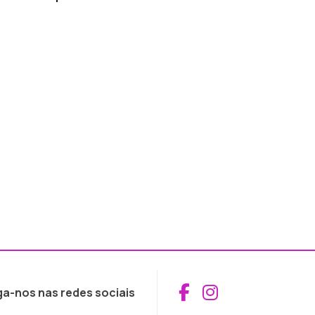
Aceder ao Fac
Aceder ao I
ga-nos nas redes sociais