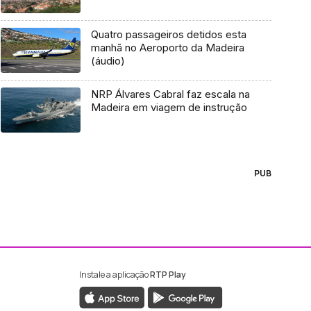
Quatro passageiros detidos esta
manhã no Aeroporto da Madeira
(áudio)
NRP Álvares Cabral faz escala na
Madeira em viagem de instrução
PUB
Instale a aplicação
RTP Play
ebook da RTP Madeira
nstagram da RTP Madeira