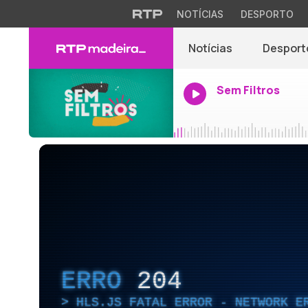
NOTÍCIAS
DESPORTO
Notícias
Desport
Sem Filtros
ERRO
204
HLS.JS FATAL ERROR - NETWORK E