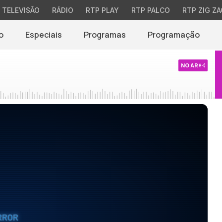
TELEVISÃO
RÁDIO
RTP PLAY
RTP PALCO
RTP ZIG ZA
o
Especiais
Programas
Programação
NO AR
RROR