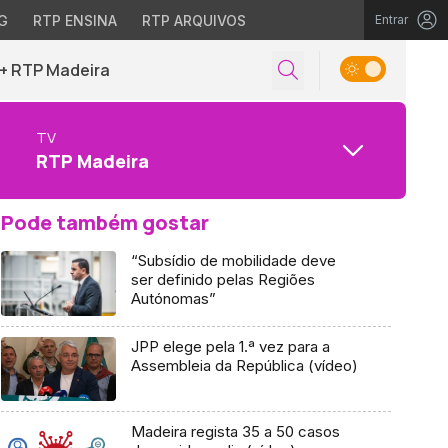
G
RTP ENSINA
RTP ARQUIVOS
Entrar
+ RTP Madeira
TV
RTP Madeira
Pode também gostar
“Subsídio de mobilidade deve
ser definido pelas Regiões
Autónomas”
JPP elege pela 1.ª vez para a
Assembleia da República (vídeo)
Madeira regista 35 a 50 casos