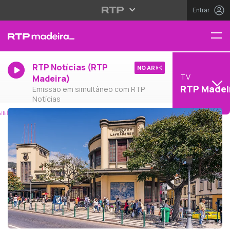
Entrar
RTP Notícias (RTP
NO AR
TV
Madeira)
RTP Madei
Emissão em simultâneo com RTP
Notícias