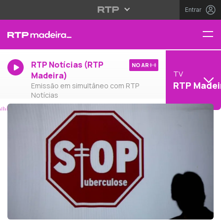
Entrar
RTP Notícias (RTP
NO AR
TV
Madeira)
RTP Madei
Emissão em simultâneo com RTP
Notícias